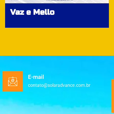
Vaz e Mello
E-mail
contato@solaradvance.com.br