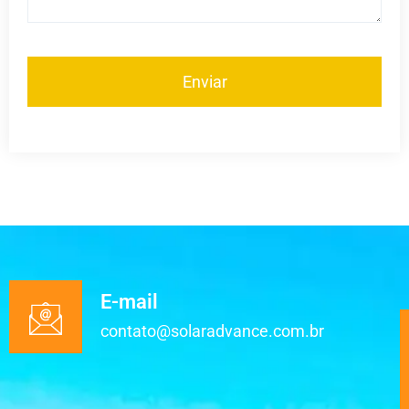
E-mail
contato@solaradvance.com.br