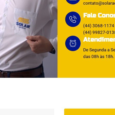
contato@solara
Fale Cono
(44) 3068-1174
(44) 99827-013
Atendime
De Segunda a Se
das 08h às 18h.