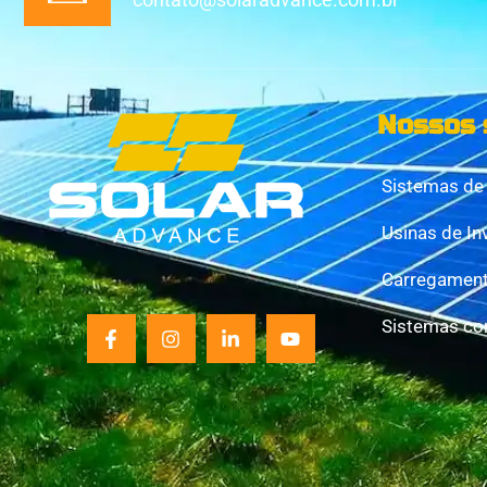
Nossos 
Sistemas de 
Usinas de In
Carregamento
Sistemas co