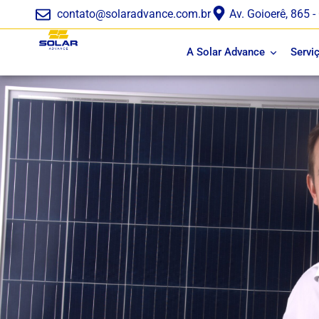
contato@solaradvance.com.br
Av. Goioerê, 865
A Solar Advance
Servi