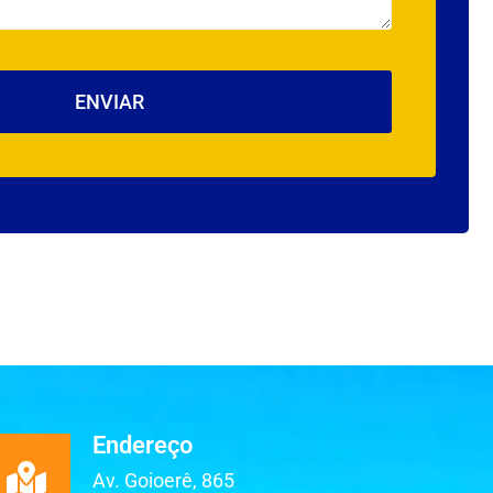
Endereço
Av. Goioerê, 865