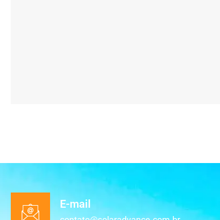
E-mail
contato@solaradvance.com.br