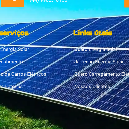
serviços
Links úteis
Energia Solar
Quero Energia Solar
vestimento
Já Tenho Energia Solar
 de Carros Elétricos
Quero Carregamento Elét
m Baterias
Nossos Clientes