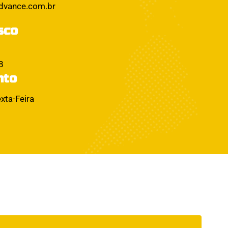
dvance.com.br
sco
8
nto
xta-Feira