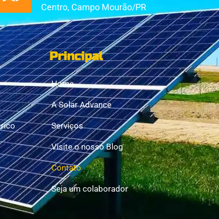
Centro, Campo Mourão/PR
Principal
Home
A Solar Advance
rico
Serviços
Visite o nosso Blog
Contato
Seja um colaborador