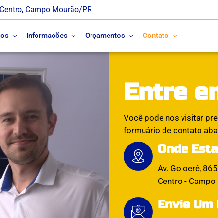
 - Centro, Campo Mourão/PR
ços
Informações
Orçamentos
Contato
Entre e
Você pode nos visitar pre
formuário de contato abai
Onde Est
Av. Goioerê, 865
Centro - Campo
Envie Um 